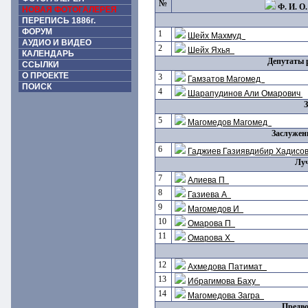
№
Ф. И. О.
НОВАЯ ФОТОГАЛЕРЕЯ
ПЕРЕПИСЬ 1886г.
ФОРУМ
1
Шейх Махмуд
АУДИО И ВИДЕО
2
Шейх Яхья
КАЛЕНДАРЬ
Депутаты 
ССЫЛКИ
О ПРОЕКТЕ
3
Гамзатов Магомед
ПОИСК
4
Шарапудинов Али Омарович
5
Магомедов Магомед
Заслужен
6
Гаджиев Газиявдибир Хадисо
Лу
7
Алиева П
8
Газиева А
9
Магомедов И
10
Омарова П
11
Омарова Х
12
Ахмедова Патимат
13
Ибрагимова Баху
14
Магомедова Загра
Предво