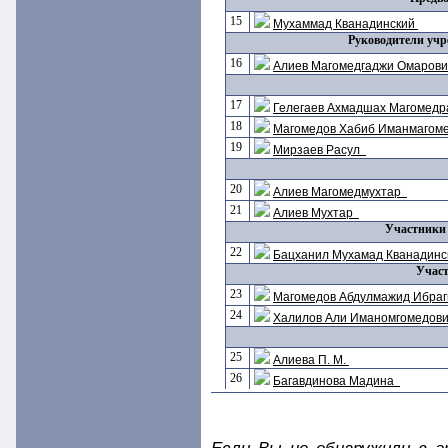
15
Мухаммад Кванадинский
Руководители учр
16
Алиев Магомедгаджи Омаров
17
Гелегаев Ахмадшах Магомедр
18
Магомедов Хабиб Иманмагом
19
Мирзаев Расул
20
Алиев Магомедмухтар
21
Алиев Мухтар
Участники 
22
Бацханил Мухамад Кванадин
Участ
23
Магомедов Абдулмажид Ибра
24
Халилов Али Иманомгомедов
25
Алиева П. М.
26
Багавдинова Мадина