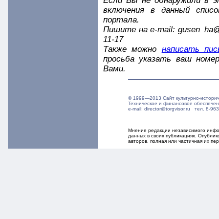
Если Вы не обнаружили в э
включения в данный спис
портала.
Пишите на e-mail: gusen_ha@m
11-17
Также можно
написать пис
просьба указать ваш номер
Вами.
© 1999—2013 Сайт культурно-истори
Техническое и финансовое обеспече
e-mail: director@torgvisor.ru тел. 8-
Мнение редакции независимого инфор
данных в своих публикациях. Опубли
авторов, полная или частичная их п