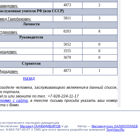
4873
2
гамидович
Заслуженные учителя РФ (или СССР)
5811
3
мед Гаирбекович
Личности
8203
8
утдинович
Руководители
5652
0
3555
0
Мурадович
3679
0
Строители
4873
1
Мурадович
назад
разделе человека, заслуживающего включения в данный список,
ю портала.
.ru или звоните по тел.: +7-928-224-11-17
 прямо с сайта
, в тексте письма просьба указать ваш номер
та с Вами.
о-исторического наследия цумадинцев
обеспечение:
Магомед ГАДЖИДИБИРОВ
и др. Автор —
Магомедгусен ХАЛИЛУЛЛАЕВ
u тел. 8-963-797-40-07 // CMS для этого проекта разработан компанией
TorgVisor.Ru