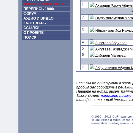
НОВАЯ ФОТОГАЛЕРЕЯ
1
Ахмедов Расул Абдул
ПЕРЕПИСЬ 1886г.
ФОРУМ
2
Гаджимагомедов Маго
АУДИО И ВИДЕО
КАЛЕНДАРЬ
ССЫЛКИ
3
Ибрагимов Иса Нажм
О ПРОЕКТЕ
ПОИСК
4
Ангутаев Абдулла
5
Ангутаев Газигаджи 
6
Дибиров Магомед
7
Абдулазизов Абдула 
Если Вы не обнаружили в этом 
просим Вас сообщить в редакци
Пишите на e-mail: gusen_ha@mail
Также можно
написать письмо
телефона или e-mail для контак
© 1999—2013 Сайт культурн
Техническое и финансовое 
e-mail: director@torgvisor.r