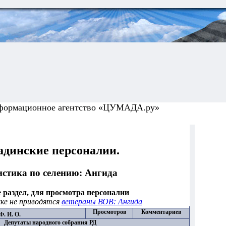
формационное агентство «ЦУМАДА.ру»
динские персоналии.
истика по селению: Ангида
 раздел, для просмотра персоналии
ске не приводятся
ветераны ВОВ: Ангида
Просмотров
Комментариев
Ф. И. О.
Депутаты народного собрания РД