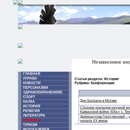
Независимое ин
ГЛАВНАЯ
УПРАВА
Статьи раздела: История
НОВОСТИ
Рубрика: Конференции
ПЕРСОНАЛИИ
ЗДРАВООХРАНЕНИИЕ
СПОРТ
Дни Балхара в Москве
НАУКА
ИСТОРИЯ
Сборник докладов научной ко
РЕЛИГИЯ
Кавказской войне XIXв.» с. Тин
ЛИТЕРАТУРА
Дибирасулав Гигатлинский – 
СЛОВАРЬ
начала XX веков
ТУРИЗМ
ФОТОГАЛЕРЕЯ