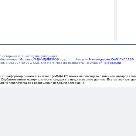
о-исторического наследия цумадинцев
обеспечение:
Магомед ГАДЖИДИБИРОВ
и др. Автор —
Магомедгусен ХАЛИЛУЛЛАЕВ
u тел. 8-963-797-40-07 // CMS для этого проекта разработан компанией
TorgVisor.Ru
ого информационного агентства ЦУМАДА.РУ может не совпадать с мнением авторов статей
х. Опубликованные материалы могут содержать недостоверные данные. Все материалы дан
ная их перепечатка без разрешения редакции запрещена.