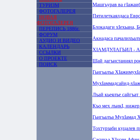
Машгьурав ва гIажаи
ТУРИЗМ
ФОТОГАЛЕРЕЯ
Пятилеткаялдаса Eвр
НОВАЯ
ФОТОГАЛЕРЕЯ
Блокадаги хIехьана, 
ПЕРЕПИСЬ 1886г.
ФОРУМ
Акнадаса пачалихъал
АУДИО И ВИДЕО
КАЛЕНДАРЬ
ХIАМДУЛАГЬИЛ - 
ССЫЛКИ
О ПРОЕКТЕ
Щай дагъистаниял ро
ПОИСК
Гьигьалъа ХIажимухI
МухIаммадсайид-хIажи
Лъай кьеялъе сайгъат 
Къо мех лъикI, нижер
Гьигьалъа МухIамад 
Тохтурзаби куцалев 
Сасикьа ХIусен Афанд