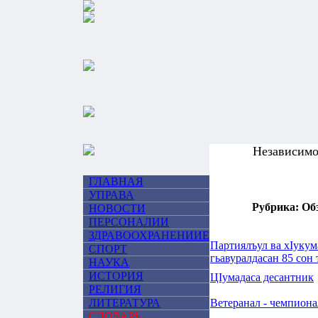
Независим
ГЛАВНАЯ
УПРАВА
Рубрика: Об
НОВОСТИ
ПЕРСОНАЛИИ
ЗДРАВООХРАНЕНИИЕ
Партиялъул ва хIукум
СПОРТ
гьавуралдасан 85 сон 
НАУКА
ИСТОРИЯ
ЦIумадаса десантник
РЕЛИГИЯ
ЛИТЕРАТУРА
Ветеранал - чемпиона
СЛОВАРЬ