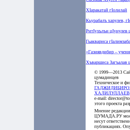
ХIаракатай гIолилай
Кьурабалъ харулев, гI
РитIухълъи цIунулев ц
Гьаквариса гIалимзаба
«Газиявдибир – ученн
Хъваршиса Загъалав 
© 1999—2013 Сайт
цумадинцев
Техническое и фи
ГАДЖИДИБИРО
ХАЛИЛУЛЛАЕВ
e-mail: director@t
этого проекта ра
Мнение редакции
ЦУМАДА.РУ может
несут ответствен
публикациях. Оп