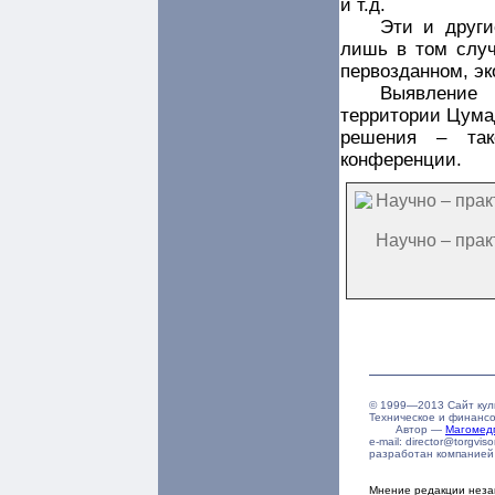
и т.д.
Эти и други
лишь в том случ
первозданном, эк
Выявление 
территории Цумад
решения – так
конференции.
Научно – пра
© 1999—2013 Сайт кул
Техническое и финанс
Автор —
Магомед
e-mail: director@torgvi
разработан компание
Мнение редакции неза