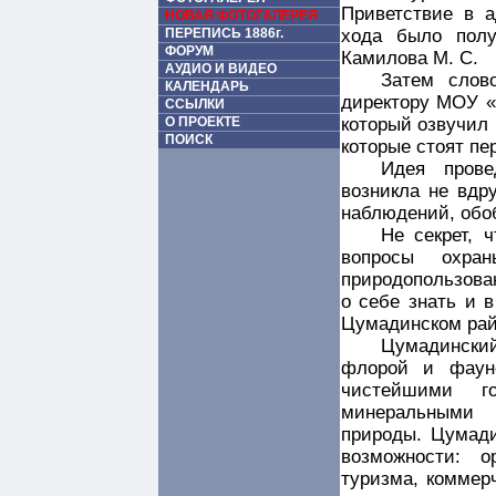
Приветствие в 
НОВАЯ ФОТОГАЛЕРЕЯ
хода было пол
ПЕРЕПИСЬ 1886г.
ФОРУМ
Камилова М. С.
АУДИО И ВИДЕО
Затем слов
КАЛЕНДАРЬ
директору МОУ «
ССЫЛКИ
который озвучил 
О ПРОЕКТЕ
ПОИСК
которые стоят пе
Идея прове
возникла не вдру
наблюдений, обо
Не секрет, 
вопросы охра
природопользован
о себе знать и в
Цумадинском рай
Цумадинский
флорой и фаун
чистейшими г
минеральными 
природы. Цумади
возможности: о
туризма, коммерч