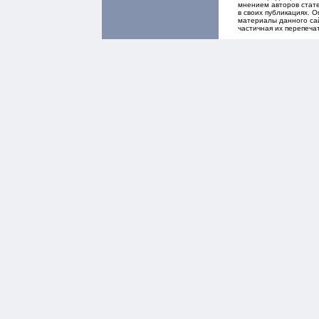
мнением авторов стате
в своих публикациях. 
материалы данного сай
частичная их перепеча