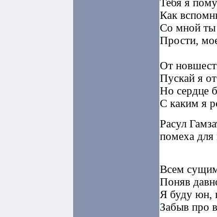
Тебя я пому
Как вспомню
Со мной ты 
Прости, мое
От новшеств
Пускай я от
Но сердце б
С каким я р
Расул Гамза
помеха для 
Всем сущим
Поняв давно
Я буду юн, 
Забыв про в