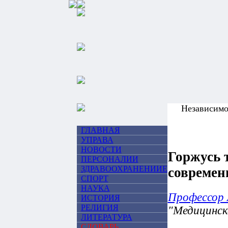
Независим
ГЛАВНАЯ
УПРАВА
НОВОСТИ
Горжусь т
ПЕРСОНАЛИИ
ЗДРАВООХРАНЕНИИЕ
современ
СПОРТ
НАУКА
Профессор
ИСТОРИЯ
РЕЛИГИЯ
"Медицинск
ЛИТЕРАТУРА
СЛОВАРЬ