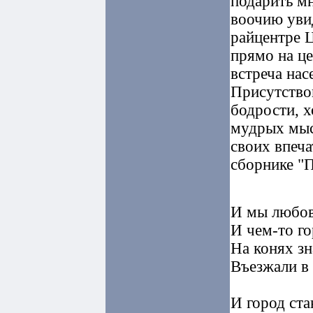
подарить мн
воочию увид
райцентре Ц
прямо на ц
встреча на
Присутство
бодрости, 
мудрых мысл
своих впеча
сборнике "П
И мы любов
И чем-то го
На конях з
Въезжали в 
И город ста