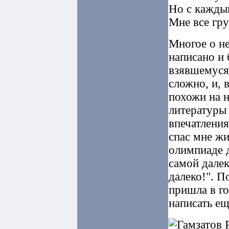
Но с кажды
Мне все гру
Многое о не
написано и 
взявшемуся 
сложно, и,
похожи на 
литературы 
впечатления
спас мне жи
олимпиаде д
самой далек
далеко!". 
пришла в г
написать ещ