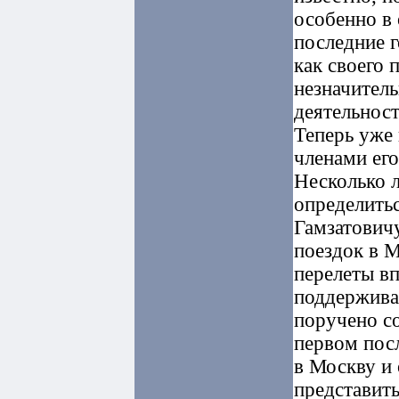
особенно в
последние г
как своего 
незначител
деятельност
Теперь уже 
членами его
Несколько л
определитьс
Гамзатовичу
поездок в М
перелеты в
поддерживал
поручено со
первом посл
в Москву и 
представить