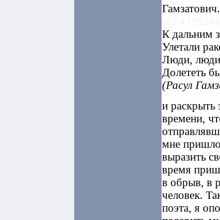
id:5419926
К дальним 
Улетали рак
Люди, люди 
Долететь бы
(Расул Гам
и раскрыть 
времени, чт
отправлявше
мне пришло
выразить св
время пришл
в обрыв, в 
человек. Та
поэта, я оп