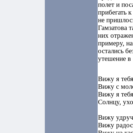
полет и пос
прибегать 
не пришлось
Гамзатова т
них отраже
примеру, на
остались бе
утешение в 
Вижу я тебя
Вижу с мол
Вижу я теб
Солнцу, ухо
Вижу удруч
Вижу радос
Вижу на ка