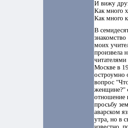
И вижу друз
Как много х
Как много к
В семидеся
знакомство 
моих учител
произвела н
читателями 
Москве в 19
остроумно о
вопрос "Что
женщине?" о
отношение к
просьбу зем
аварском яз
утра, но в с
известно, п