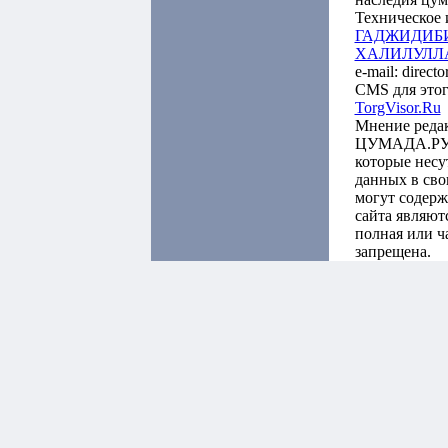
Техническое 
ГАДЖИДИБ
ХАЛИЛУЛЛ
e-mail: direct
CMS для этог
TorgVisor.Ru
Мнение реда
ЦУМАДА.РУ м
которые несу
данных в св
могут содерж
сайта являют
полная или ч
запрещена.