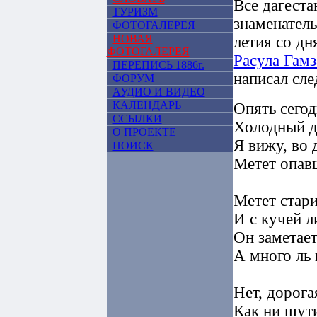
Все дагеста
ТУРИЗМ
знаменатель
ФОТОГАЛЕРЕЯ
НОВАЯ
летия со дн
ФОТОГАЛЕРЕЯ
Расула Гамз
ПЕРЕПИСЬ 1886г.
написал сл
ФОРУМ
АУДИО И ВИДЕО
КАЛЕНДАРЬ
Опять сегод
ССЫЛКИ
Холодный де
О ПРОЕКТЕ
Я вижу, во 
ПОИСК
Метет опав
Метет стар
И с кучей л
Он заметает
А много ль 
Нет, дорога
Как ни шут