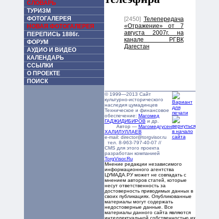
СЛОВАРЬ
ТУРИЗМ
ФОТОГАЛЕРЕЯ
[2450]
Телепередача
«Отражение» от 7
НОВАЯ ФОТОГАЛЕРЕЯ
августа 2007г. на
ПЕРЕПИСЬ 1886г.
канале РГВК
ФОРУМ
Дагестан
АУДИО И ВИДЕО
КАЛЕНДАРЬ
ССЫЛКИ
О ПРОЕКТЕ
ПОИСК
© 1999—2013 Сайт
культурно-исторического
наследия цумадинцев
Техническое и финансовое
обеспечение:
Магомед
ГАДЖИДИБИРОВ
и др.
Автор —
Магомедгусен
ХАЛИЛУЛЛАЕВ
e-mail: director@torgvisor.ru
тел. 8-963-797-40-07 //
CMS для этого проекта
разработан компанией
TorgVisor.Ru
Мнение редакции независимого
информационного агентства
ЦУМАДА.РУ может не совпадать с
мнением авторов статей, которые
несут ответственность за
достоверность приводимых данных в
своих публикациях. Опубликованные
материалы могут содержать
недостоверные данные. Все
материалы данного сайта являются
интеллектуальной собственностью их