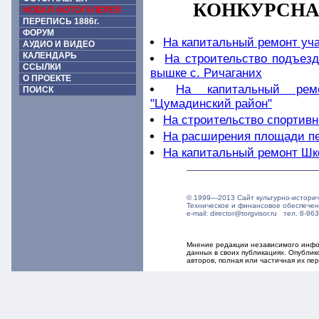
КОНКУРСНА
НОВАЯ ФОТОГАЛЕРЕЯ
ПЕРЕПИСЬ 1886г.
ФОРУМ
На капитальный ремонт уч
АУДИО И ВИДЕО
КАЛЕНДАРЬ
На строительство подъезд
ССЫЛКИ
вышке с. Ричаганих
О ПРОЕКТЕ
На капитальный рем
ПОИСК
"Цумадинский район"
На строительство спортивно
На расширения площади пе
На капитальный ремонт Шк
© 1999—2013 Сайт культурно-истори
Техническое и финансовое обеспече
e-mail: director@torgvisor.ru тел. 8-
Мнение редакции независимого инфор
данных в своих публикациях. Опубли
авторов, полная или частичная их п